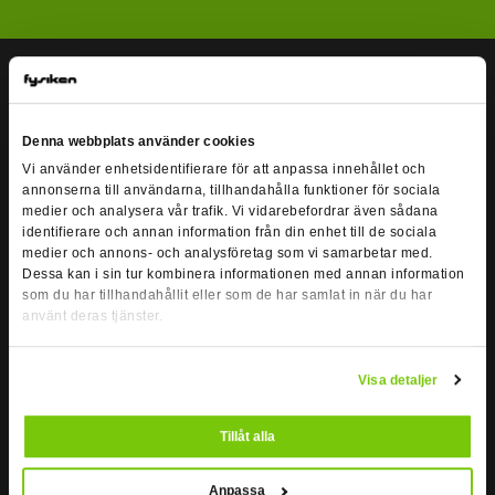
OM FYSIKEN
Kontakt & öppettider
Mer om oss
Denna webbplats använder cookies
Vi på Fysiken
Jobba hos oss
Vi använder enhetsidentifierare för att anpassa innehållet och
Medlemsvillkor
annonserna till användarna, tillhandahålla funktioner för sociala
Vanliga frågor
medier och analysera vår trafik. Vi vidarebefordrar även sådana
Cookies & sekretesspolicy
identifierare och annan information från din enhet till de sociala
Kameraövervakning
medier och annons- och analysföretag som vi samarbetar med.
Dessa kan i sin tur kombinera informationen med annan information
Student
som du har tillhandahållit eller som de har samlat in när du har
Företag
använt deras tjänster.
Riksidrottsuniversitetet
VÅRA SAMARBETSPARTNERS
Visa detaljer
Tillåt alla
Anpassa