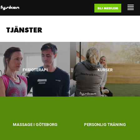
BLI MEDLEM
TJÄNSTER
FYSIOTERAPI
KURSER
MASSAGE I GÖTEBORG
PERSONLIG TRÄNING